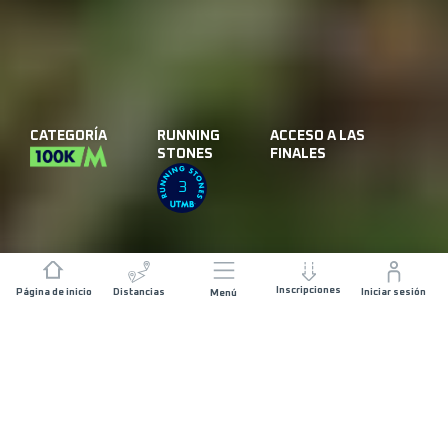
CATEGORÍA
RUNNING
ACCESO A LAS
STONES
FINALES
3
Inscripciones
Página de inicio
Distancias
Iniciar sesión
Menú
DISTANCIA
DESNIVEL POSITIVO
81 KM
3900 M+
SALIDA
FECHA DE SALIDA
MALECÓN
VIERNES 05 MARZO
PUERTO VALLARTA
2027
- 00:00